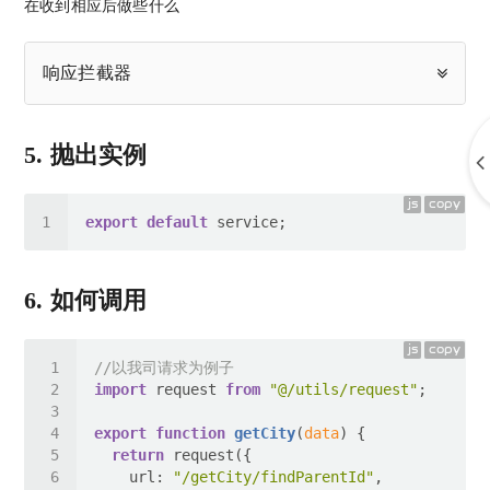
在收到相应后做些什么
响应拦截器
5. 抛出实例
js
copy
export
default
6. 如何调用
js
copy
//以我司请求为例子
import
 request 
from
"@/utils/request"
export
function
getCity
(
data
) 
return
url
: 
"/getCity/findParentId"