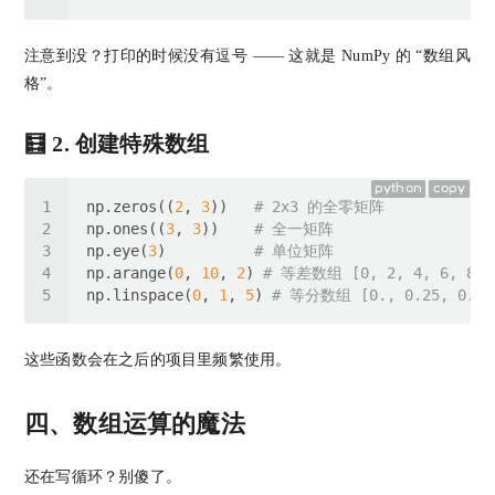
注意到没？打印的时候没有逗号 —— 这就是 NumPy 的 “数组风
格”。
🧮 2. 创建特殊数组
python
copy
np.zeros((
2
, 
3
))   
# 2x3 的全零矩阵
np.ones((
3
, 
3
))    
# 全一矩阵
np.eye(
3
)          
# 单位矩阵
np.arange(
0
, 
10
, 
2
) 
# 等差数组 [0, 2, 4, 6, 8]
np.linspace(
0
, 
1
, 
5
) 
# 等分数组 [0., 0.25, 0.5, 
这些函数会在之后的项目里频繁使用。
四、数组运算的魔法
还在写循环？别傻了。