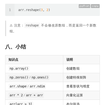
python
copy
arr.reshape(
3
, 
2
reshape
⚠️ 注意：
不会修改原数组，而是返回一个新数
组。
八、小结
知识点
说明
np.array()
创建数组
np.zeros()
np.ones()
/
创建特殊矩阵
arr.shape
arr.ndim
/
查看形状与维度
arr * 2
arr + arr
/
向量化运算
arr[arr > 3]
布尔筛选