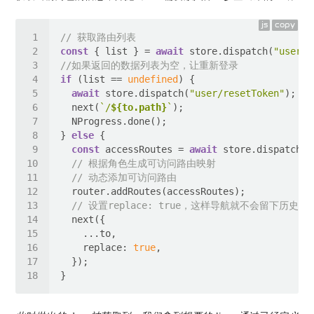
js
copy
// 获取路由列表
const
 { list } = 
await
 store.dispatch(
"user/g
//如果返回的数据列表为空，让重新登录
if
 (list == 
undefined
await
 store.dispatch(
"user/resetToken"
  next(
`/
${to.path}
`
} 
else
const
 accessRoutes = 
await
 store.dispatch(
"
// 根据角色生成可访问路由映射
// 动态添加可访问路由
// 设置replace: true，这样导航就不会留下历史记
replace
: 
true